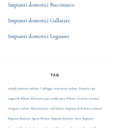
Impianti domotici Buccinasco
Impianti domotici Gallarate
Impianti domotici Legnano
TAG
azienda domotica milano
Cablaggio strutturato milano
Domotica per
tapparelle Milano
Elettricista per cambio prese Milano
Gestione consumi
energetici milano
Illuminazione a led milano
Impianti di domotica milano
Impianti domotici Agrate Brianza
Impianti domotici Arese
Impianti