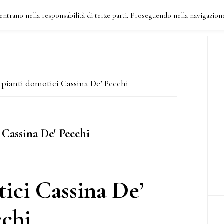
entrano nella responsabilità di terze parti. Proseguendo nella navigazione
SHOWROOM
SETTORI
DOVE SIAMO
CONT
B
la
pianti domotici Cassina De’ Pecchi
p
Cassina De' Pecchi
ici Cassina De’
chi