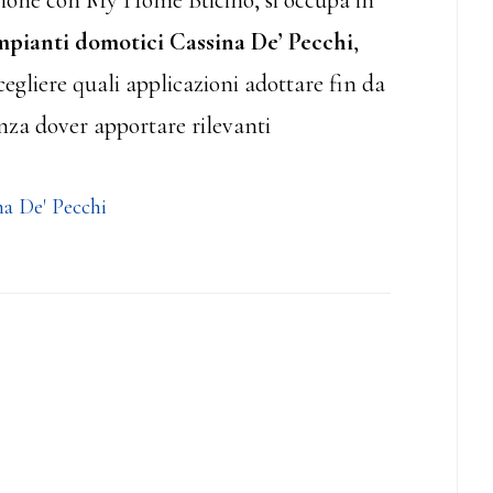
azione con My Home Bticino, si occupa in
pianti domotici
Cassina De’ Pecchi
,
 scegliere quali applicazioni adottare fin da
senza dover apportare rilevanti
na De' Pecchi