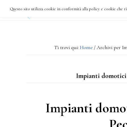
Passa
Passa
Questo sito utilizza cookie in conformità alla policy e cookie che ri
HOME
CHI SIAMO
al
alla
contenuto
barra
principale
laterale
Ti trovi qui:
Home
/
Archivi per Im
primaria
Impianti domotici 
Impianti domot
Pec