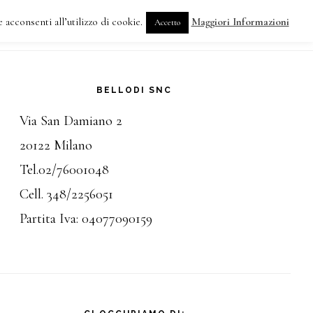
 acconsenti all’utilizzo di cookie.
Maggiori Informazioni
Accetto
ATTACI
arra
terale
BELLODI SNC
Via San Damiano 2
rimaria
20122 Milano
Tel.02/76001048
Cell. 348/2256051
Partita Iva: 04077090159