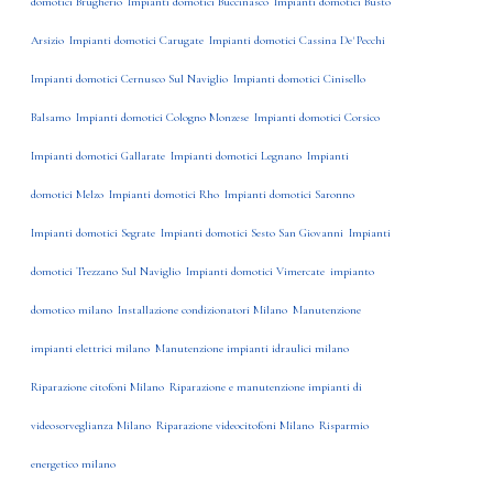
domotici Brugherio
Impianti domotici Buccinasco
Impianti domotici Busto
Arsizio
Impianti domotici Carugate
Impianti domotici Cassina De' Pecchi
Impianti domotici Cernusco Sul Naviglio
Impianti domotici Cinisello
Balsamo
Impianti domotici Cologno Monzese
Impianti domotici Corsico
Impianti domotici Gallarate
Impianti domotici Legnano
Impianti
domotici Melzo
Impianti domotici Rho
Impianti domotici Saronno
Impianti domotici Segrate
Impianti domotici Sesto San Giovanni
Impianti
domotici Trezzano Sul Naviglio
Impianti domotici Vimercate
impianto
domotico milano
Installazione condizionatori Milano
Manutenzione
impianti elettrici milano
Manutenzione impianti idraulici milano
Riparazione citofoni Milano
Riparazione e manutenzione impianti di
videosorveglianza Milano
Riparazione videocitofoni Milano
Risparmio
energetico milano