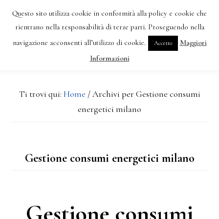
Passa
Passa
Questo sito utilizza cookie in conformità alla policy e cookie che
al
alla
rientrano nella responsabilità di terze parti. Proseguendo nella
MENU
navigazione acconsenti all’utilizzo di cookie.
Maggiori
Accetto
contenuto
barra
Informazioni
principale
laterale
primaria
Ti trovi qui:
Home
/
Archivi per Gestione consumi
energetici milano
Gestione consumi energetici milano
Gestione consumi