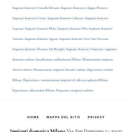
Impianti domotici Cinisello Balsamo
Impianti domotici Cologno Monzese
Impianti domotici Corsico
Impianti domotici Gallarate
Impianti domotici
Legnano
Impianti domotici Melzo
Impianti domotici Rho
Impianti domotici
Saronno
Impianti domotici Segrate
Impianti domotici Sesto San Giovanni
Impianti domotici Trezzano Sul Naviglio
Impianti domotici Vimercate
impianto
domotico milano
Installazione condizionatori Milano
Manutenzione impianti
elettrici milano
Manutenzione impianti idraulici milano
Riparazione citofoni
Milano
Riparazione e manutenzione impianti di videosorveglianza Milano
Riparazione videocitofoni Milano
Risparmio energetico milano
HOME
MAPPA DEL SITO
PRIVACY
Impianti domotica Milano
Via San Damiano 2 - 20122