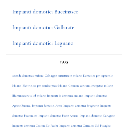
Impianti domotici Buccinasco
Impianti domotici Gallarate
Impianti domotici Legnano
TAG
azienda domotica milano
Cablaggio strutturato milano
Domotica per tapparelle
Milano
Elettricista per cambio prese Milano
Gestione consumi energetici milano
Illuminazione a led milano
Impianti di domotica milano
Impianti domotici
Agrate Brianza
Impianti domotici Arese
Impianti domotici Brugherio
Impianti
domotici Buccinasco
Impianti domotici Busto Arsizio
Impianti domotici Carugate
Impianti domotici Cassina De' Pecchi
Impianti domotici Cernusco Sul Naviglio