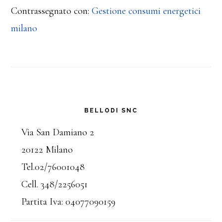
Contrassegnato con:
Gestione consumi energetici
milano
Barra
BELLODI SNC
laterale
Via San Damiano 2
20122 Milano
primaria
Tel.02/76001048
Cell. 348/2256051
Partita Iva: 04077090159