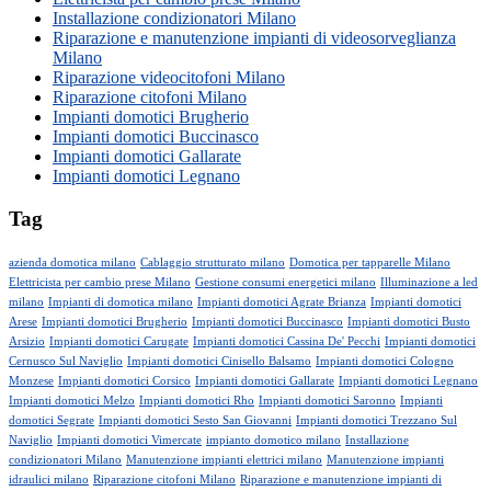
Installazione condizionatori Milano
Riparazione e manutenzione impianti di videosorveglianza
Milano
Riparazione videocitofoni Milano
Riparazione citofoni Milano
Impianti domotici Brugherio
Impianti domotici Buccinasco
Impianti domotici Gallarate
Impianti domotici Legnano
Tag
azienda domotica milano
Cablaggio strutturato milano
Domotica per tapparelle Milano
Elettricista per cambio prese Milano
Gestione consumi energetici milano
Illuminazione a led
milano
Impianti di domotica milano
Impianti domotici Agrate Brianza
Impianti domotici
Arese
Impianti domotici Brugherio
Impianti domotici Buccinasco
Impianti domotici Busto
Arsizio
Impianti domotici Carugate
Impianti domotici Cassina De' Pecchi
Impianti domotici
Cernusco Sul Naviglio
Impianti domotici Cinisello Balsamo
Impianti domotici Cologno
Monzese
Impianti domotici Corsico
Impianti domotici Gallarate
Impianti domotici Legnano
Impianti domotici Melzo
Impianti domotici Rho
Impianti domotici Saronno
Impianti
domotici Segrate
Impianti domotici Sesto San Giovanni
Impianti domotici Trezzano Sul
Naviglio
Impianti domotici Vimercate
impianto domotico milano
Installazione
condizionatori Milano
Manutenzione impianti elettrici milano
Manutenzione impianti
idraulici milano
Riparazione citofoni Milano
Riparazione e manutenzione impianti di