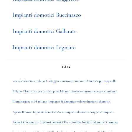
Impianti domotici Buccinasco
Impianti domotici Gallarate
Impianti domotici Legnano
TAG
azienda domotica milano
Cablaggio strutturato milano
Domotica per tapparelle
Milano
Elettricista per cambio prese Milano
Gestione consumi energetici milano
Illuminazione a led milano
Impianti di domotica milano
Impianti domotici
Agrate Brianza
Impianti domotici Arese
Impianti domotici Brugherio
Impianti
domotici Buccinasco
Impianti domotici Busto Arsizio
Impianti domotici Carugate