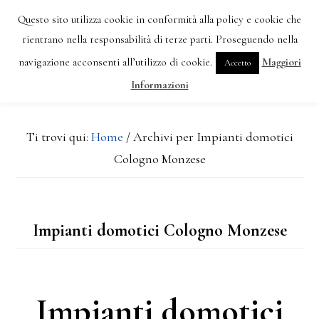
Passa
Passa
Questo sito utilizza cookie in conformità alla policy e cookie che
al
alla
rientrano nella responsabilità di terze parti. Proseguendo nella
MENU
navigazione acconsenti all’utilizzo di cookie.
Maggiori
Accetto
contenuto
barra
Informazioni
principale
laterale
primaria
Ti trovi qui:
Home
/
Archivi per Impianti domotici
Cologno Monzese
Impianti domotici Cologno Monzese
Impianti domotici