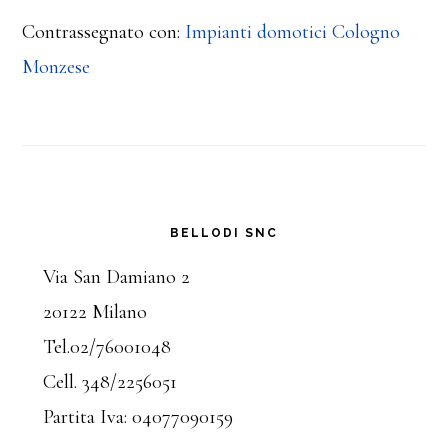
Contrassegnato con:
Impianti domotici Cologno
Monzese
Barra
BELLODI SNC
laterale
Via San Damiano 2
20122 Milano
primaria
Tel.02/76001048
Cell. 348/2256051
Partita Iva: 04077090159