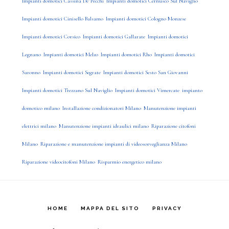
Impianti domotici Cassina De' Pecchi
Impianti domotici Cernusco Sul Naviglio
Impianti domotici Cinisello Balsamo
Impianti domotici Cologno Monzese
Impianti domotici Corsico
Impianti domotici Gallarate
Impianti domotici
Legnano
Impianti domotici Melzo
Impianti domotici Rho
Impianti domotici
Saronno
Impianti domotici Segrate
Impianti domotici Sesto San Giovanni
Impianti domotici Trezzano Sul Naviglio
Impianti domotici Vimercate
impianto
domotico milano
Installazione condizionatori Milano
Manutenzione impianti
elettrici milano
Manutenzione impianti idraulici milano
Riparazione citofoni
Milano
Riparazione e manutenzione impianti di videosorveglianza Milano
Riparazione videocitofoni Milano
Risparmio energetico milano
HOME
MAPPA DEL SITO
PRIVACY