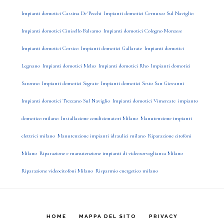
Impianti domotici Cassina De' Pecchi
Impianti domotici Cernusco Sul Naviglio
Impianti domotici Cinisello Balsamo
Impianti domotici Cologno Monzese
Impianti domotici Corsico
Impianti domotici Gallarate
Impianti domotici
Legnano
Impianti domotici Melzo
Impianti domotici Rho
Impianti domotici
Saronno
Impianti domotici Segrate
Impianti domotici Sesto San Giovanni
Impianti domotici Trezzano Sul Naviglio
Impianti domotici Vimercate
impianto
domotico milano
Installazione condizionatori Milano
Manutenzione impianti
elettrici milano
Manutenzione impianti idraulici milano
Riparazione citofoni
Milano
Riparazione e manutenzione impianti di videosorveglianza Milano
Riparazione videocitofoni Milano
Risparmio energetico milano
HOME
MAPPA DEL SITO
PRIVACY