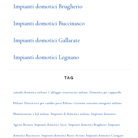
Impianti domotici Brugherio
Impianti domotici Buccinasco
Impianti domotici Gallarate
Impianti domotici Legnano
TAG
azienda domotica milano
Cablaggio strutturato milano
Domotica per tapparelle
Milano
Elettricista per cambio prese Milano
Gestione consumi energetici milano
Illuminazione a led milano
Impianti di domotica milano
Impianti domotici
Agrate Brianza
Impianti domotici Arese
Impianti domotici Brugherio
Impianti
domotici Buccinasco
Impianti domotici Busto Arsizio
Impianti domotici Carugate