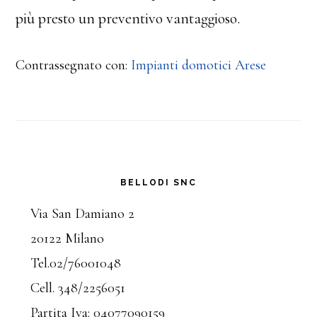
più presto un preventivo vantaggioso.
Contrassegnato con:
Impianti domotici Arese
Barra
BELLODI SNC
laterale
Via San Damiano 2
20122 Milano
primaria
Tel.02/76001048
Cell. 348/2256051
Partita Iva: 04077090159