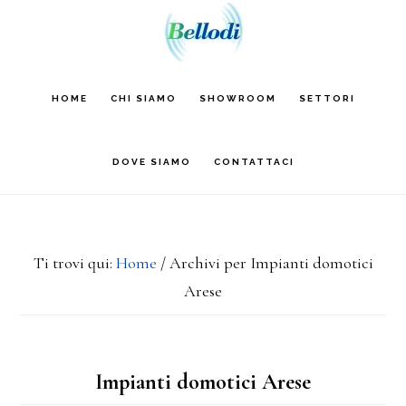
Passa
Passa
al
alla
contenuto
barra
HOME
CHI SIAMO
SHOWROOM
SETTORI
principale
laterale
primaria
DOVE SIAMO
CONTATTACI
Ti trovi qui:
Home
/
Archivi per Impianti domotici
Arese
Impianti domotici Arese